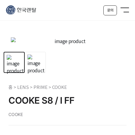
문의
홈 > LENS > PRIME > COOKE
COOKE S8 / I FF
COOKE